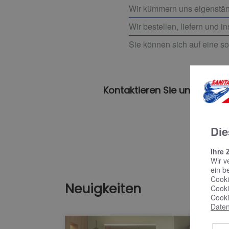
Wir kümmern uns eigenstän
Wir bestellen, liefern und i
Sie können sich auf eine so
Kontaktieren Sie uns für ei
Die
Ihre 
Wir v
ein b
Cooki
Neuigkeiten
Cooki
Cooki
Daten